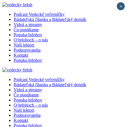
×
Podcast Vedecké večerníčky
Bádateľská čítanka a Bádateľský denník
Videá a streamy
Čo ponúkame
Ponuka brlohov
O brlohoch – o nás
Naši lektori
Podporovatelia
Kontakt
Ponuka brlohov
Podcast Vedecké večerníčky
Bádateľská čítanka a Bádateľský denník
Videá a streamy
Čo ponúkame
Ponuka brlohov
O brlohoch – o nás
Naši lektori
Podporovatelia
Kontakt
Ponuka brlohov