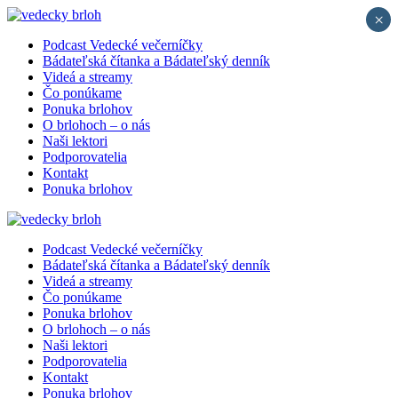
×
Podcast Vedecké večerníčky
Bádateľská čítanka a Bádateľský denník
Videá a streamy
Čo ponúkame
Ponuka brlohov
O brlohoch – o nás
Naši lektori
Podporovatelia
Kontakt
Ponuka brlohov
Podcast Vedecké večerníčky
Bádateľská čítanka a Bádateľský denník
Videá a streamy
Čo ponúkame
Ponuka brlohov
O brlohoch – o nás
Naši lektori
Podporovatelia
Kontakt
Ponuka brlohov