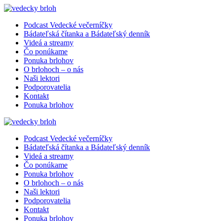
Podcast Vedecké večerníčky
Bádateľská čítanka a Bádateľský denník
Videá a streamy
Čo ponúkame
Ponuka brlohov
O brlohoch – o nás
Naši lektori
Podporovatelia
Kontakt
Ponuka brlohov
Podcast Vedecké večerníčky
Bádateľská čítanka a Bádateľský denník
Videá a streamy
Čo ponúkame
Ponuka brlohov
O brlohoch – o nás
Naši lektori
Podporovatelia
Kontakt
Ponuka brlohov