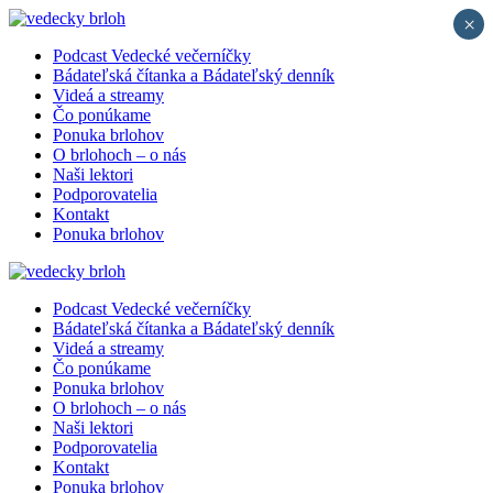
×
Podcast Vedecké večerníčky
Bádateľská čítanka a Bádateľský denník
Videá a streamy
Čo ponúkame
Ponuka brlohov
O brlohoch – o nás
Naši lektori
Podporovatelia
Kontakt
Ponuka brlohov
Podcast Vedecké večerníčky
Bádateľská čítanka a Bádateľský denník
Videá a streamy
Čo ponúkame
Ponuka brlohov
O brlohoch – o nás
Naši lektori
Podporovatelia
Kontakt
Ponuka brlohov