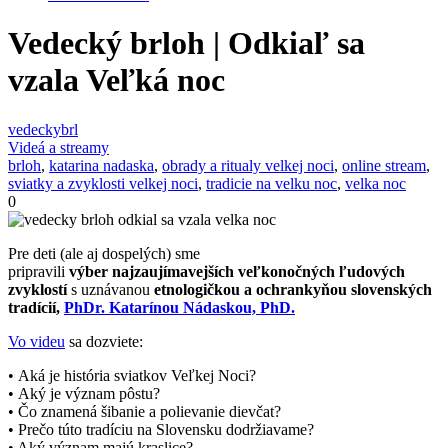
Vedecký brloh | Odkiaľ sa
vzala Veľká noc
vedeckybrl
Videá a streamy
brloh
,
katarina nadaska
,
obrady a ritualy velkej noci
,
online stream
,
sviatky a zvyklosti velkej noci
,
tradicie na velku noc
,
velka noc
0
Pre deti (ale aj dospelých) sme
pripravili
výber najzaujímavejších veľkonočných ľudových
zvyklostí
s uznávanou
etnologičkou a ochrankyňou slovenských
tradícií,
PhDr. Katarínou Nádaskou, PhD.
Vo videu
sa dozviete:
• Aká je história sviatkov Veľkej Noci?
• Aký je význam pôstu?
• Čo znamená šibanie a polievanie dievčat?
• Prečo túto tradíciu na Slovensku dodržiavame?
• Aký význam majú kraslice?