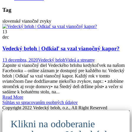
Tag
slovenské vianočné zvyky
13
dec
Vedecký brloh | Odkiaľ sa vzal vianočný kapor?
13 decembra, 2020
Vedecký brloh
Videá a streamy
Zapnite si vianočný diel Vedeckého brlohu kedykoľvek na našom
Facebooku – online záznam je dostupný pre každého tu: Vedecký
brloh | Odkiaľ sa vzal vianočný kapor. Každý rok v tomto
sviatočnom čase dodržiavame niekoľko zvykov, napr.: • zdobíme
stromček aj svoje domovy• na Štedrý deň držíme pôst• a večer si
sadáme k bohatému stolu, na...
Read More
Súhlas so spracovaním osobných údajov
Copyright 2022 Vedecký brloh, o.z., All Right Reserved
Klikni na odoberanie