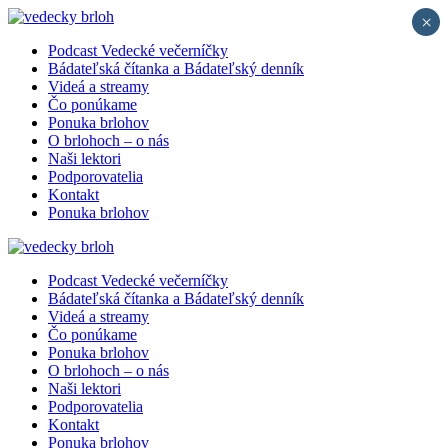
×
Podcast Vedecké večerníčky
Bádateľská čítanka a Bádateľský denník
Videá a streamy
Čo ponúkame
Ponuka brlohov
O brlohoch – o nás
Naši lektori
Podporovatelia
Kontakt
Ponuka brlohov
Podcast Vedecké večerníčky
Bádateľská čítanka a Bádateľský denník
Videá a streamy
Čo ponúkame
Ponuka brlohov
O brlohoch – o nás
Naši lektori
Podporovatelia
Kontakt
Ponuka brlohov