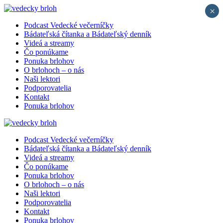
×
Podcast Vedecké večerníčky
Bádateľská čítanka a Bádateľský denník
Videá a streamy
Čo ponúkame
Ponuka brlohov
O brlohoch – o nás
Naši lektori
Podporovatelia
Kontakt
Ponuka brlohov
Podcast Vedecké večerníčky
Bádateľská čítanka a Bádateľský denník
Videá a streamy
Čo ponúkame
Ponuka brlohov
O brlohoch – o nás
Naši lektori
Podporovatelia
Kontakt
Ponuka brlohov