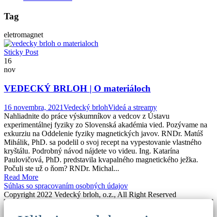
Tag
eletromagnet
Sticky Post
16
nov
VEDECKÝ BRLOH | O materiáloch
16 novembra, 2021
Vedecký brloh
Videá a streamy
Nahliadnite do práce výskumníkov a vedcov z Ústavu
experimentálnej fyziky zo Slovenská akadémia vied. Pozývame na
exkurziu na Oddelenie fyziky magnetických javov. RNDr. Matúš
Mihálik, PhD. sa podelil o svoj recept na vypestovanie vlastného
kryštálu. Podrobný návod nájdete vo videu. Ing. Katarína
Paulovičová, PhD. predstavila kvapalného magnetického ježka.
Počuli ste už o ňom? RNDr. Michal...
Read More
Súhlas so spracovaním osobných údajov
Copyright 2022 Vedecký brloh, o.z., All Right Reserved