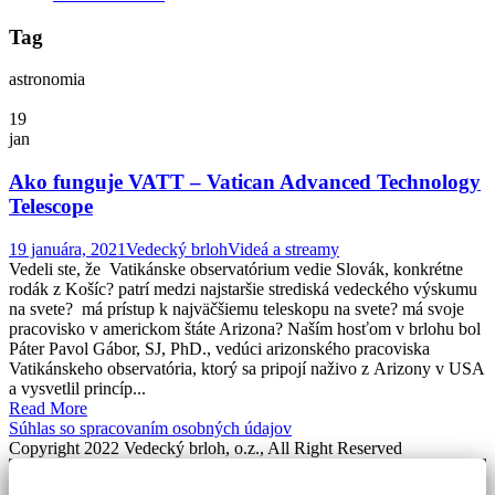
Tag
astronomia
19
jan
Ako funguje VATT – Vatican Advanced Technology
Telescope
19 januára, 2021
Vedecký brloh
Videá a streamy
Vedeli ste, že Vatikánske observatórium vedie Slovák, konkrétne
rodák z Košíc? patrí medzi najstaršie strediská vedeckého výskumu
na svete? má prístup k najväčšiemu teleskopu na svete? má svoje
pracovisko v americkom štáte Arizona? Naším hosťom v brlohu bol
Páter Pavol Gábor, SJ, PhD., vedúci arizonského pracoviska
Vatikánskeho observatória, ktorý sa pripojí naživo z Arizony v USA
a vysvetlil princíp...
Read More
Súhlas so spracovaním osobných údajov
Copyright 2022 Vedecký brloh, o.z., All Right Reserved