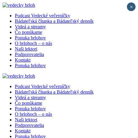
×
Podcast Vedecké večerníčky
Bádateľská čítanka a Bádateľský denník
Videá a streamy
Čo ponúkame
Ponuka brlohov
O brlohoch – o nás
Naši lektori
Podporovatelia
Kontakt
Ponuka brlohov
Podcast Vedecké večerníčky
Bádateľská čítanka a Bádateľský denník
Videá a streamy
Čo ponúkame
Ponuka brlohov
O brlohoch – o nás
Naši lektori
Podporovatelia
Kontakt
Ponuka brlohov